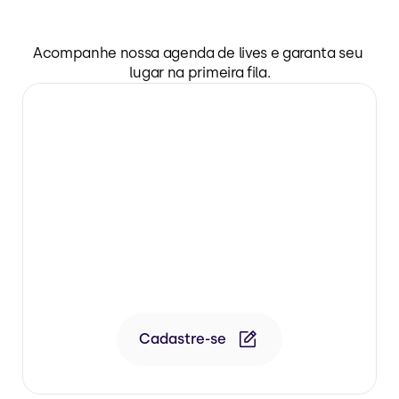
Fique
por
dentro
de
tudo!
Acompanhe nossa agenda de lives e garanta seu 
lugar na primeira fila.
03/08 • 19h • Reprise 05/08
Dra. Patricia Ghezzi
Rejuvenescimento de mãos

*Transmissão de Aula Corporal Class
Cadastre-se