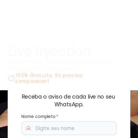
LIVE NO INSTAGRAM
Live Injection
Ao vivo no Instagram, toda segunda e quarta, 
sempre às 19h. Direto ao ponto.
100% Gratuito. Só precisa 
comparecer!
Receba o aviso de cada live no seu 
WhatsApp.
Nome completo
*