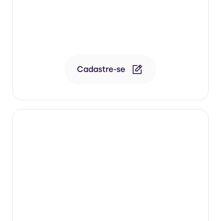
24/08 • 19h
Dra. Patricia Ghezzi
Bioestímulo na região glútea

*Transmissão de Aula Corporal Class
Cadastre-se
26/08 • Ao Vivo • 19h
Dra. Patricia Ghezzi