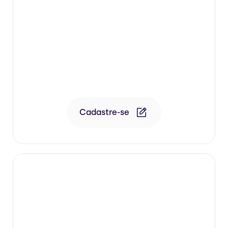
12/08 Ao Vivo • 19h • Reprise 17/08
Dra. Patricia Ghezzi
Prática: Flacidez de glúteo
Cadastre-se