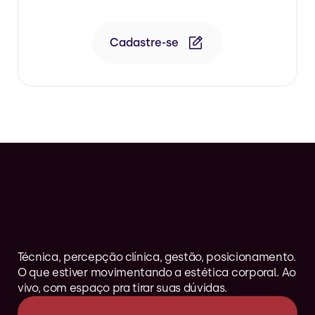
Tratamento para flacidez de glúteo
Cadastre-se
Uma
pausa
com
quem
vive
a
Estética
Corporal,
todos
os
dias.
Técnica, percepção clínica, gestão, posicionamento. 
O que estiver movimentando a estética corporal. Ao 
vivo, com espaço pra tirar suas dúvidas.