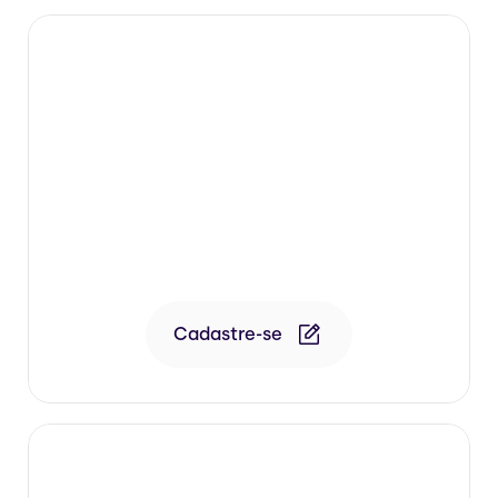
10/08 • 19h • Reprise 19/08
Dr. Murilo Fanchiotti
Flacidez na região posterior da coxa

*Transmissão de Aula Corporal Class.
Cadastre-se